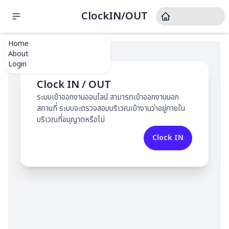
ClockIN/OUT
Home
About
Login
Clock IN / OUT
ระบบเข้าออกงานออนไลน์ สามารถเข้าออกงานนอก
สถานที่ ระบบจะตรวจสอบบริเวณเข้างานว่าอยู่ภายใน
บริเวณที่อนุญาตหรือไม่
Clock IN